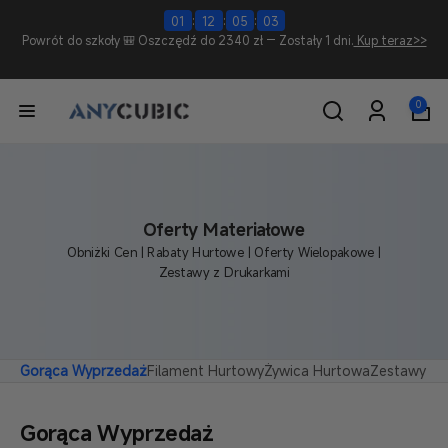
Przejdź
do
:
:
:
01
12
05
02
treści
Powrót do szkoły 🎒 Oszczędź do 2340 zł — Zostały 1 dni.
Kup teraz>>
0
pozycje(-
0
Zaloguj
i)
się
Oferty Materiałowe
Obniżki Cen | Rabaty Hurtowe | Oferty Wielopakowe |
Zestawy z Drukarkami
Gorąca Wyprzedaż
Filament Hurtowy
Żywica Hurtowa
Zestawy & 
Gorąca Wyprzedaż