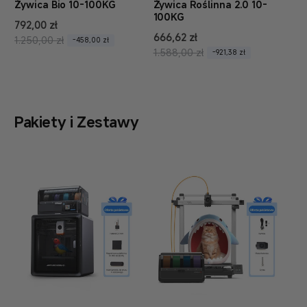
Żywica Bio 10-100KG
Żywica Roślinna 2.0 10-
100KG
C
792,00 zł
C
C
666,62 zł
C
e
e
1.250,00 zł
-458,00 zł
e
e
1.588,00 zł
-921,38 zł
n
n
n
n
a
a
a
a
s
r
s
r
p
e
p
e
r
g
Pakiety i Zestawy
r
g
z
u
z
u
e
l
e
l
d
a
d
a
a
r
a
r
ż
n
ż
n
y
a
y
a