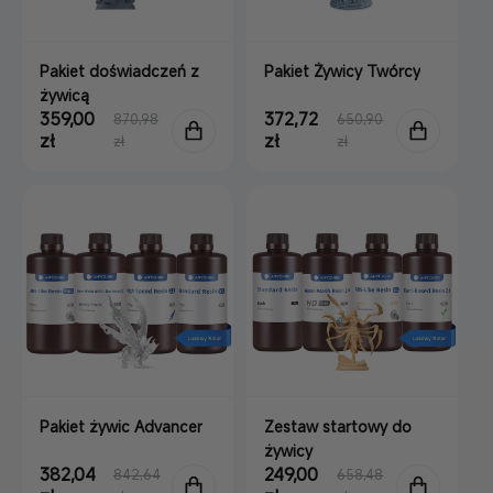
Pakiet doświadczeń z
Pakiet Żywicy Twórcy
żywicą
Cena
359,00
Cena
Cena
372,72
Cena
870,98
650,90
sprzedaży
zł
regularna
sprzedaży
zł
regularna
zł
zł
Pakiet żywic Advancer
Zestaw startowy do
żywicy
Cena
382,04
Cena
Cena
249,00
Cena
842,64
658,48