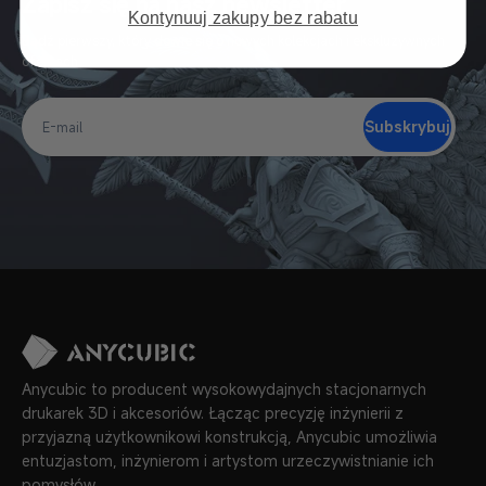
Zapisz się na nasz newsletter
Kontynuuj zakupy bez rabatu
Bądź pierwszy, który dowie się o nowych kolekcjach i ekskluzywnych
ofertach
Subskrybuj
E-
mail
Anycubic to producent wysokowydajnych stacjonarnych
drukarek 3D i akcesoriów. Łącząc precyzję inżynierii z
przyjazną użytkownikowi konstrukcją, Anycubic umożliwia
entuzjastom, inżynierom i artystom urzeczywistnianie ich
pomysłów.