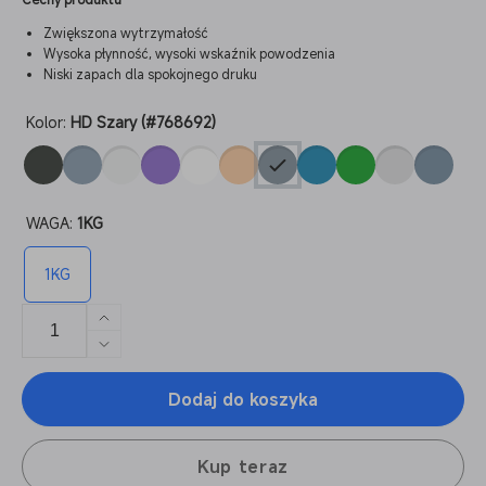
Zwiększona wytrzymałość
Wysoka płynność, wysoki wskaźnik powodzenia
Niski zapach dla spokojnego druku
Kolor:
HD Szary (#768692)
WAGA:
1KG
1KG
Zwiększ
ilość
Zmniejsz
dla
ilość
Żywica
Dodaj do koszyka
dla
ABS
Żywica
Pro
ABS
2
Kup teraz
Pro