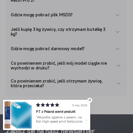
Resin Pro 2?
Gdzie mogę pobrać plik MSDS?
Jeśli kupię 3 kg żywicy, czy otrzymam butelkę 3
kg?
Gdzie mogę pobrać darmowy model?
Co powinienem zrobić, jeśli mój model ciągle nie
wychodzi w druku?
Co powinienem zrobić, jeśli otrzymam żywicę,
która przecieka?
3 maj 2026
P.T z Poland ocenił produkt
Wszystko zgodnie z opisem, na
folii High speed print faktycznie
zostaje mniej wydrukó - o wiele
Zapisz się na nasz newsletter
łatwiej się odklejają po