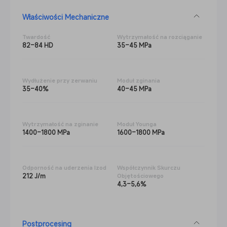
Właściwości Mechaniczne
Twardość
Wytrzymałość na rozciąganie
82–84 HD
35–45 MPa
Wydłużenie przy zerwaniu
Moduł zginania
35–40%
40–45 MPa
Wytrzymałość na zginanie
Moduł Younga
1400–1800 MPa
1600–1800 MPa
Odporność na uderzenia Izod
Współczynnik Skurczu
212 J/m
Objętościowego
4,3–5,6%
Postprocesing