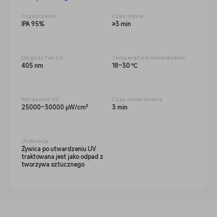
Czyszczenie
Czas mycia
IPA 95%
≥3 min
Długość fali UV
Temperatura utwardzania
405 nm
18–30 ℃
Natężenie UV
Czas utwardzania
25000–30000 µW/cm²
3 min
Utylizacja
Żywica po utwardzeniu UV
traktowana jest jako odpad z
tworzywa sztucznego