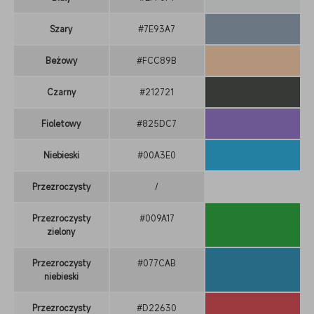
Szary
#7E93A7
Beżowy
#FCC89B
Czarny
#212721
Fioletowy
#825DC7
Niebieski
#00A3E0
Przezroczysty
/
Przezroczysty
#009A17
zielony
Przezroczysty
#077CAB
niebieski
Przezroczysty
#D22630