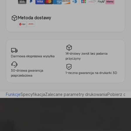
Metoda dostawy
14-dniowy zwrot bez podania
Darmowa ekspresowa wysyłka
przyczyny
30-dniowa gwarancja
1-roczna gwarancja na drukarki 3D
posprzedażowa
Funkcje
Specyfikacja
Zalecane parametry drukowania
Pobierz cert