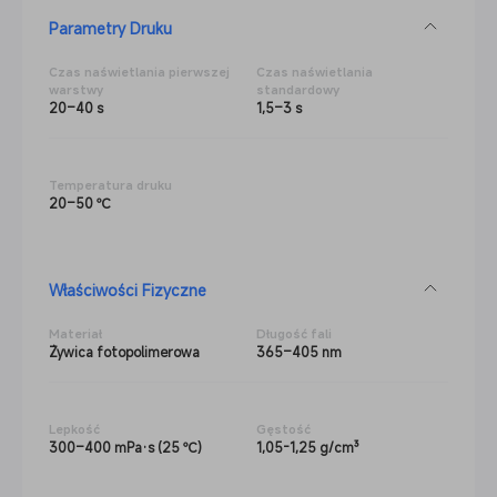
Parametry Druku
Czas naświetlania pierwszej
Czas naświetlania
warstwy
standardowy
20–40 s
1,5–3 s
Temperatura druku
20–50 ℃
Właściwości Fizyczne
Materiał
Długość fali
Żywica fotopolimerowa
365–405 nm
Lepkość
Gęstość
300–400 mPa·s (25 ℃)
1,05-1,25 g/cm³