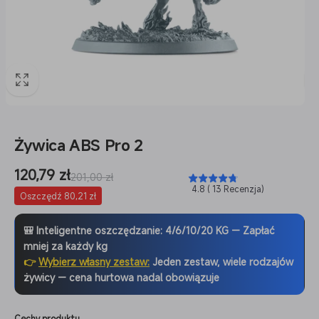
Żywica ABS Pro 2
Cena
120,79 zł
Cena
201,00 zł
4.8 ( 13 Recenzja)
sprzedaży
regularna
Oszczędź 80,21 zł
🎒 Inteligentne oszczędzanie: 4/6/10/20 KG — Zapłać
mniej za każdy kg
👉
Wybierz własny zestaw:
Jeden zestaw, wiele rodzajów
żywicy — cena hurtowa nadal obowiązuje
Cechy produktu