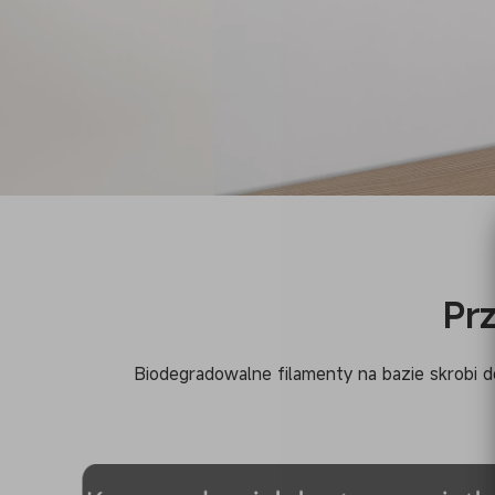
Anycubic PETG Refi
Prz
Ekonomiczne | Żywe kolory | Trwałe i odporne na uder
Biodegradowalne filamenty na bazie skrobi d
odporne na warunki atmosferyczne | Odporne na chemik
identyfikacja