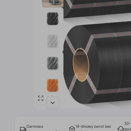
30-
Darmowa
14-dniowy zwrot bez
gwa