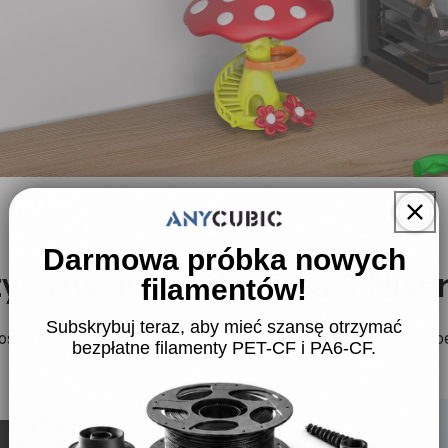
ll
Darmowa próbka nowych
yjazny dla środowiska & Nied
filamentów!
Subskrybuj teraz, aby mieć szansę otrzymać
zenia | Wodoodporne i
oskonale współpracują z wielokrotnego użytku szpulami, zap
bezpłatne filamenty PET-CF i PA6-CF.
alia | Inteligentna