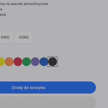
ny na warunki atmosferyczne
ia
acja
50KG
100KG
Dodaj do koszyka