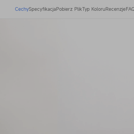
Cechy
Specyfikacja
Pobierz Plik
Typ Koloru
Recenzje
FA