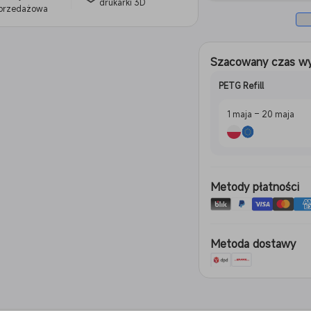
drukarki 3D
przedażowa
Szacowany czas wy
PETG Refill
1 maja – 20 maja
Metody płatności
Metoda dostawy