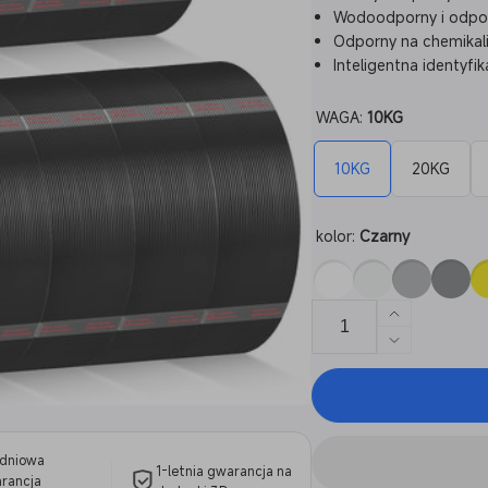
Wodoodporny i odpor
Odporny na chemikal
Inteligentna identyfik
WAGA:
10KG
10KG
20KG
kolor:
Czarny
Zwiększ
ilość
Zmniejsz
dla
ilość
PETG
dla
Refill
PETG
10-
Refill
100KG
dniowa
10-
1-letnia gwarancja na
rancja
100KG