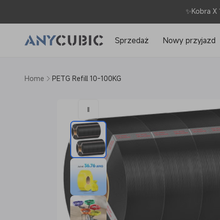
Przejdź
do
✨Kobra X 
treści
Sprzedaż
Nowy przyjazd
Home
PETG Refill 10-100KG
Pomiń,
aby
przejść
do
informacji
o
produkcie