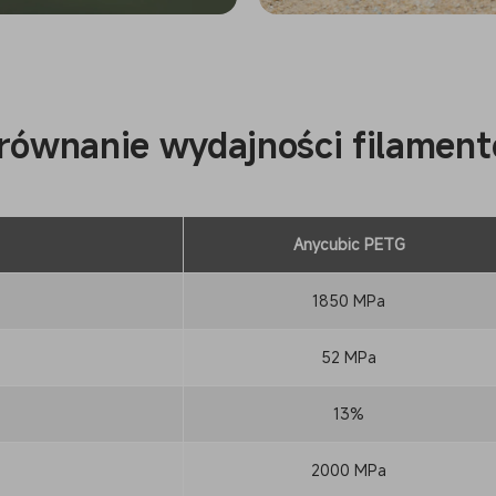
równanie wydajności filamen
Anycubic PETG
1850 MPa
52 MPa
13%
2000 MPa