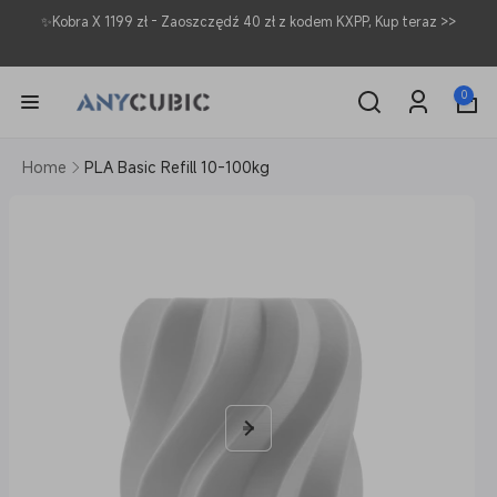
Przejdź
✨Kobra X 1199 zł - Zaoszczędź 40 zł z kodem KXPP, Kup teraz >>
do
treści
0
pozycje(-
0
Zaloguj
i)
się
Pomiń,
Home
PLA Basic Refill 10-100kg
aby
przejść
do
informacji
o
produkcie