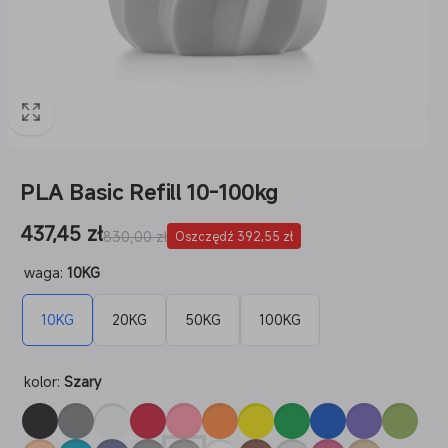
PLA Basic Refill 10-100kg
Cena
437,45 zł
Cena
830,00 zł
Oszczędź 392,55 zł
sprzedaży
regularna
waga:
10KG
10KG
20KG
50KG
100KG
kolor:
Szary