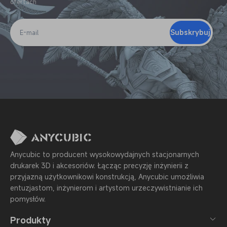
ofertach
Subskrybuj
E-
mail
Anycubic to producent wysokowydajnych stacjonarnych
drukarek 3D i akcesoriów. Łącząc precyzję inżynierii z
przyjazną użytkownikowi konstrukcją, Anycubic umożliwia
entuzjastom, inżynierom i artystom urzeczywistnianie ich
pomysłów.
Produkty