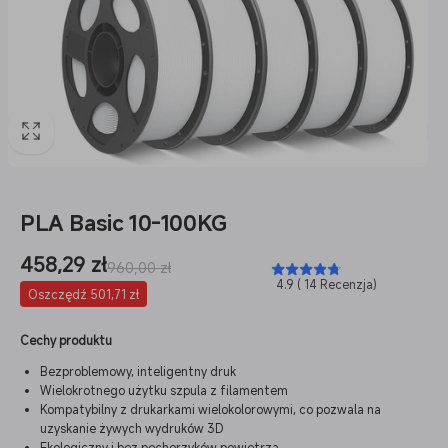
PLA Basic 10-100KG
Cena
458,29 zł
Cena
960,00 zł
4.9 ( 14 Recenzja)
sprzedaży
regularna
Oszczędź 501,71 zł
Cechy produktu
Bezproblemowy, inteligentny druk
Wielokrotnego użytku szpula z filamentem
Kompatybilny z drukarkami wielokolorowymi, co pozwala na
uzyskanie żywych wydruków 3D
Ekologiczny i bez pęcherzyków powietrza