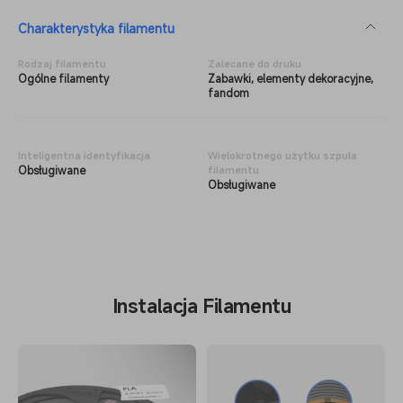
Charakterystyka filamentu
Rodzaj
filamentu
Zalecane do druku
Ogólne filamenty
Zabawki, elementy dekoracyjne,
fandom
Inteligentna identyfikacja
Wielokrotnego użytku szpula
Obsługiwane
filamentu
Obsługiwane
Instalacja Filamentu