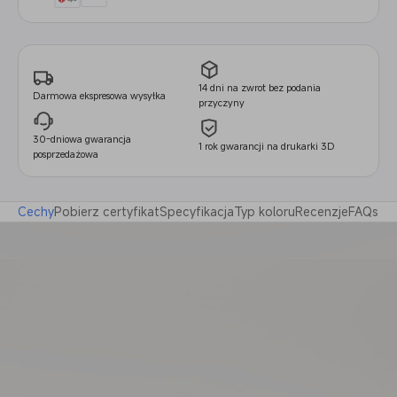
14 dni na zwrot bez podania
Darmowa ekspresowa wysyłka
przyczyny
30-dniowa gwarancja
1 rok gwarancji na drukarki 3D
posprzedażowa
Cechy
Pobierz certyfikat
Specyfikacja
Typ koloru
Recenzje
FAQs