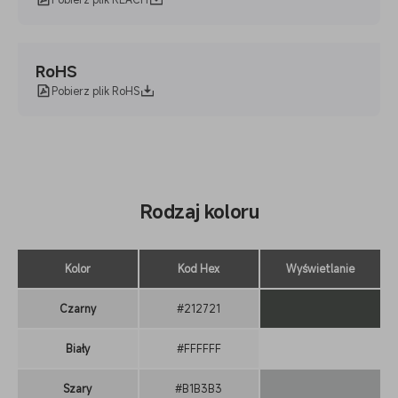
RoHS
Pobierz plik RoHS
Rodzaj koloru
Kolor
Kod Hex
Wyświetlanie
Czarny
#212721
Biały
#FFFFFF
Szary
#B1B3B3