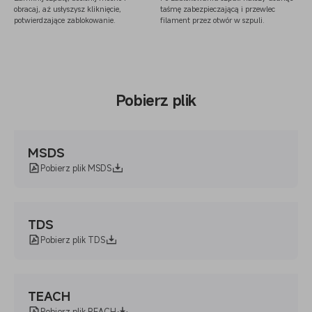
obracaj, aż usłyszysz kliknięcie,
taśmę zabezpieczającą i przewlec
potwierdzające zablokowanie.
filament przez otwór w szpuli.
Pobierz plik
MSDS
Pobierz plik MSDS
TDS
Pobierz plik TDS
TEACH
Pobierz plik REACH