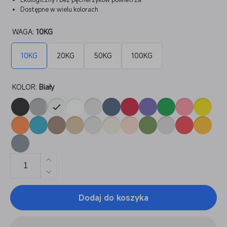
Dostępne w wielu kolorach
WAGA:
10KG
10KG
20KG
50KG
100KG
KOLOR:
Biały
Zwiększ
ilość
Zmniejsz
dla
ilość
PLA
Dodaj do koszyka
dla
Basic
PLA
10-
Basic