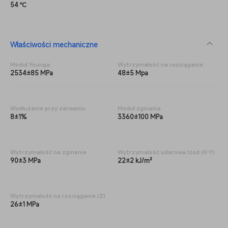
54 ℃
Właściwości mechaniczne
Moduł Younga
Wytrzymałość na rozciąganie
2534±85 MPa
48±5 Mpa
Wydłużenie przy zerwaniu
Moduł zginania
8±1%
3360±100 MPa
Wytrzymałość na zginanie
Wytrzymałość udarowa Izod (X-Y)
90±3 MPa
22±2 kJ/m²
Wytrzymałość na rozciąganie (Z)
26±1 MPa