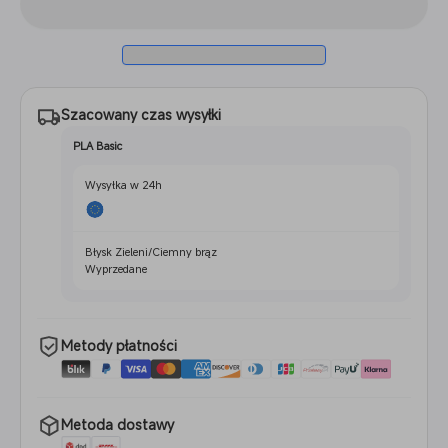
100KG
10-
100KG
Szacowany czas wysyłki
PLA Basic
Wysyłka w 24h
Błysk Zieleni/Ciemny brąz
Wyprzedane
Metody płatności
Metoda dostawy