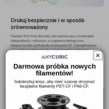
Drukuj bezpiecznie i w sposób
zrównoważony
Filament PLA firmy Anycubic jest wytwarzany z materiałów
odnawialnych i roślinnych, co zapewnia ekologiczne i
bezpieczne dla użytkownika drukowanie 3D. Zaprojektowano
go z myślą o niskim zapachu i zerowej emisji substancji
drażniących.
Darmowa próbka nowych
filamentów!
Subskrybuj teraz, aby mieć szansę otrzymać
bezpłatne filamenty PET-CF i PA6-CF.