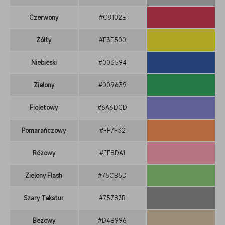
Czerwony
#C8102E
Żółty
#F3E500
Niebieski
#003594
Zielony
#009639
Fioletowy
#6A6DCD
Pomarańczowy
#FF7F32
Różowy
#FF8DA1
Zielony Flash
#75CB5D
Szary Tekstur
#75787B
Beżowy
#D4B996