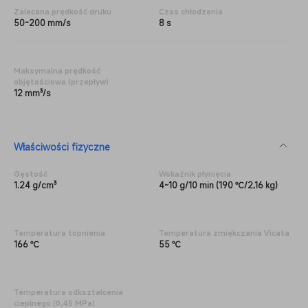
Zalecana prędkość druku
Czas chłodzenia
50-200 mm/s
8 s
Maksymalna prędkość
objętościowa (przepływ)
12 mm³/s
Właściwości fizyczne
Gęstość
Wskaźnik płynięcia
1.24 g/cm³
4~10 g/10 min (190 ℃/2,16 kg)
Temperatura topnienia
Temperatura zmiękczania Vicata
166 ℃
55 ℃
Temperatura odkształcenia
cieplnego (0,45 MPa)