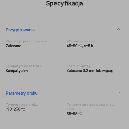
Specyfikacja
Przygotowania
Wysuszyć przed użyciem
Warunki suszenia
Zalecane
45-50 ℃, 6-8 h
Kompatybilność z ACE
Rozmiar dyszy
Kompatybilny
Zalecane 0,2 mm lub więcej
Parametry druku
Temperatura druku
Temperatura podgrzewanego
190-230 ℃
stołu
55-56 ℃