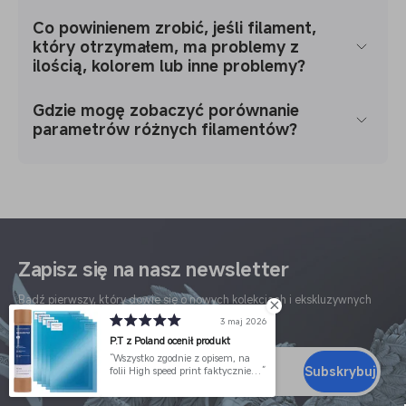
Co powinienem zrobić, jeśli filament,
który otrzymałem, ma problemy z
ilością, kolorem lub inne problemy?
Gdzie mogę zobaczyć porównanie
parametrów różnych filamentów?
Zapisz się na nasz newsletter
Bądź pierwszy, który dowie się o nowych kolekcjach i ekskluzywnych
ofertach
3 maj 2026
P.T z Poland ocenił produkt
Wszystko zgodnie z opisem, na
Subskrybuj
folii High speed print faktycznie
zostaje mniej wydrukó - o wiele
łatwiej się odklejają po
E-