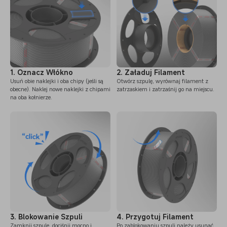
1. Oznacz Włókno
2. Załaduj Filament
Usuń obie naklejki i oba chipy (jeśli są
Otwórz szpulę, wyrównaj filament z
obecne). Naklej nowe naklejki z chipami
zatrzaskiem i zatrzaśnij go na miejscu.
na oba kołnierze.
3. Blokowanie Szpuli
4. Przygotuj Filament
Zamknij szpulę, dociśnij mocno i
Po zablokowaniu szpuli należy usunąć