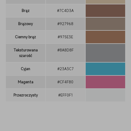
Brąz
#7C4D3A
Brązowy
#927968
Ciemny brąz
#975E3E
Teksturowana
#8A8D8F
szarość
Cyjan
#23A3C7
Magenta
#CF4F80
Przezroczysty
#EFF0F1