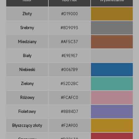
Złoty
#D19000
Srebrny
#8D9093
Miedziany
#AF5C37
Biały
#E9E9E7
Niebieski
#0067B9
Zielony
#52D2BC
Różowy
#FCAFC0
Fioletowy
#8B84D7
Błyszczący złoty
#F2A900