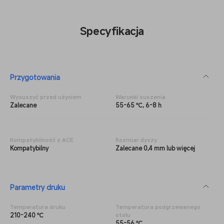
Specyfikacja
Przygotowania
Wysuszyć przed użyciem
Warunki suszenia
Zalecane
55-65 ℃, 6-8 h
Kompatybilność z ACE
Rozmiar dyszy
Kompatybilny
Zalecane 0,4 mm lub więcej
Parametry druku
Temperatura druku
Temperatura podgrzewanego
210-240 ℃
stołu
55-56 ℃