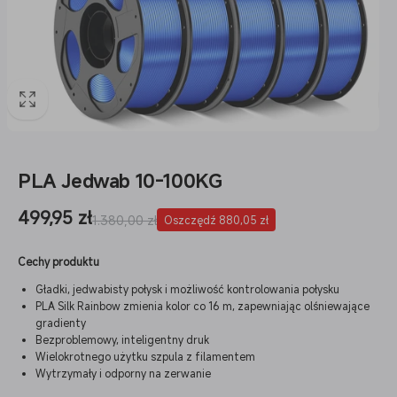
PLA Jedwab 10-100KG
Cena
499,95 zł
Cena
1.380,00 zł
Oszczędź 880,05 zł
sprzedaży
regularna
Cechy produktu
Gładki, jedwabisty połysk i możliwość kontrolowania połysku
PLA Silk Rainbow zmienia kolor co 16 m, zapewniając olśniewające
gradienty
Bezproblemowy, inteligentny druk
Wielokrotnego użytku szpula z filamentem
Wytrzymały i odporny na zerwanie