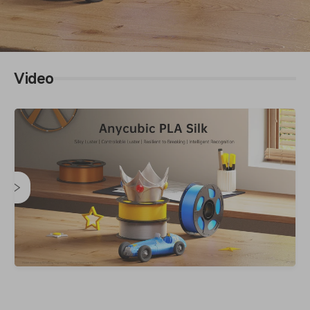
Video
Anycubic PLA Jedwab
Jedwabisty połysk | Regulowany połysk | Odporność na
pękanie | Inteligentne rozpoznawanie