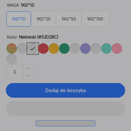
WAGA:
1KG*10
1KG*10
1KG*20
1KG*50
1KG*100
Kolor:
Niebieski (#52D2BC)
Zwiększ
ilość
Zmniejsz
dla
ilość
PLA
Dodaj do koszyka
dla
Jedwab
PLA
10-
Jedwab
100KG
10-
100KG