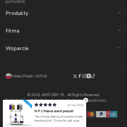
pomysłów.
Produkty
Firma
Wsparcie
Polska (Polski / zł PLN)
Twitter
Facebook
Instagram
YouTube
TikTok
© 2026,
ANYCUBIC-PL
. All Rights Reserved.
Polityka Wysyłki
Polityka zwrotów
Polityka Prywatności
26 maj 2026
Warunki Usługi
M.P z Poland ocenił produkt
Na chwilę obecną drukarka działa
Metody
rewelacyjnie. Drukarka jest super i
sprawia mnóstwo zabawy podczas