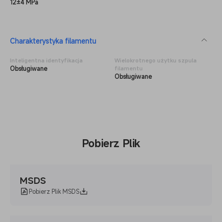
12±4 MPa
Charakterystyka filamentu
Inteligentna identyfikacja
Wielokrotnego użytku szpula
Obsługiwane
filamentu
Obsługiwane
Pobierz Plik
MSDS
Pobierz Plik MSDS