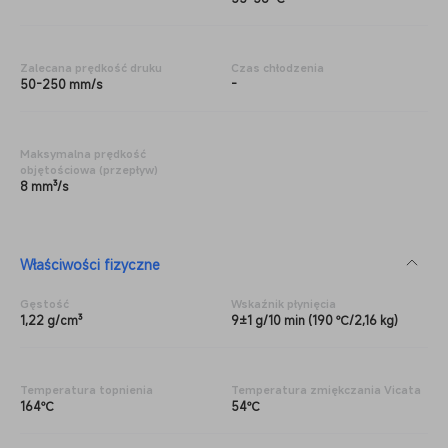
Zalecana prędkość druku
Czas chłodzenia
50-250 mm/s
-
Maksymalna prędkość
objętościowa (przepływ)
8 mm³/s
Właściwości fizyczne
Gęstość
Wskaźnik płynięcia
1,22 g/cm³
9±1 g/10 min (190 ℃/2,16 kg)
Temperatura topnienia
Temperatura zmiękczania Vicata
164℃
54℃