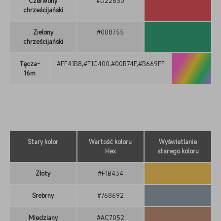
Czerwony
#D22630
chrześcijański
Zielony
#008755
chrześcijański
Tęcza-
#FF41B8,#F1C400,#00B74F,#B669FF
16m
Stary kolor
Wartość koloru
Wyświetlanie
Hex
starego koloru
Złoty
#F1B434
Srebrny
#768692
Miedziany
#AC7052