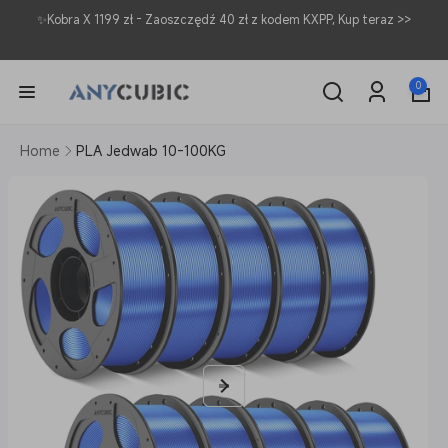
Przejdź
✨Kobra X 1199 zł - Zaoszczędź 40 zł z kodem KXPP, Kup teraz >>
do
treści
0
pozycje(-
0
Zaloguj
i)
się
Pomiń,
Home
PLA Jedwab 10-100KG
aby
przejść
do
informacji
o
produkcie