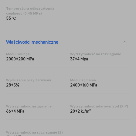
Temperatura odkształcenia
cieplnego (0,45 MPa)
53 ℃
Właściwości mechaniczne
Moduł Younga
Wytrzymałość na rozciąganie
2000±200 MPa
37±4 Mpa
Wydłużenie przy zerwaniu
Moduł zginania
28±5%
2400±160 MPa
Wytrzymałość na zginanie
Wytrzymałość udarowa Izod (X-Y)
66±4 MPa
20±2 kJ/m²
Wytrzymałość na rozciąganie (Z)