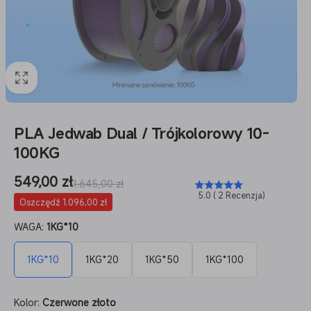
PLA Jedwab Dual / Trójkolorowy 10-
100KG
Cena
549,00 zł
Cena
1.645,00 zł
5.0 ( 2 Recenzja)
sprzedaży
regularna
Oszczędź 1.096,00 zł
WAGA:
1KG*10
1KG*10
1KG*20
1KG*50
1KG*100
Kolor:
Czerwone złoto