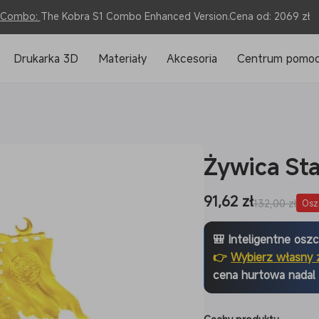
o Combo:
The Kobra S1 Combo Enhanced Version.Cena od: 2069 zł
Drukarka 3D
Materiały
Akcesoria
Centrum pomo
Żywica St
Cena
91,62 zł
Cena
132,00 zł
Osz
sprzedaży
regularna
🎒 Inteligentne osz
👉
Wybierz własny 
cena hurtowa nadal