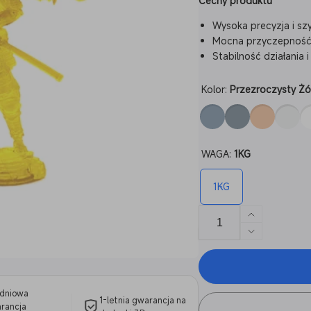
Cechy produktu
Wysoka precyzja i sz
Mocna przyczepność i
Stabilność działania
Kolor:
Przezroczysty Żó
WAGA:
1KG
1KG
Zwiększ
ilość
Zmniejsz
dla
ilość
Żywica
dla
Standardo
Żywica
dniowa
Standardo
1-letnia gwarancja na
rancja