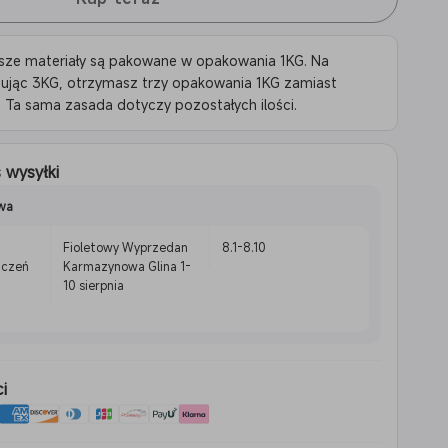
sze materiały są pakowane w opakowania 1KG. Na
pując 3KG, otrzymasz trzy opakowania 1KG zamiast
 Ta sama zasada dotyczy pozostałych ilości.
 wysyłki
wa
Fioletowy Wyprzedan
8.1-8.10
aczeń
Karmazynowa Glina 1-
10 sierpnia
i