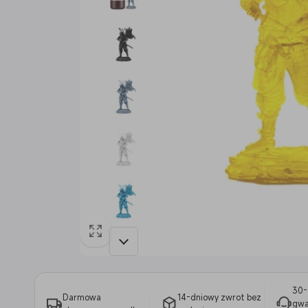
30-
Darmowa
14-dniowy zwrot bez
gwa