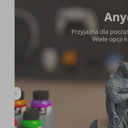
Szybsze utwardzanieWiele opcji kolorystycznych | Nis
Szerokie zastosowanie