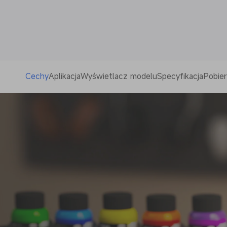
Cechy
Aplikacja
Wyświetlacz modelu
Specyfikacja
Pobier