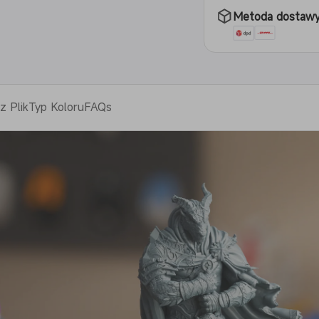
Metoda dostaw
z Plik
Typ Koloru
FAQs