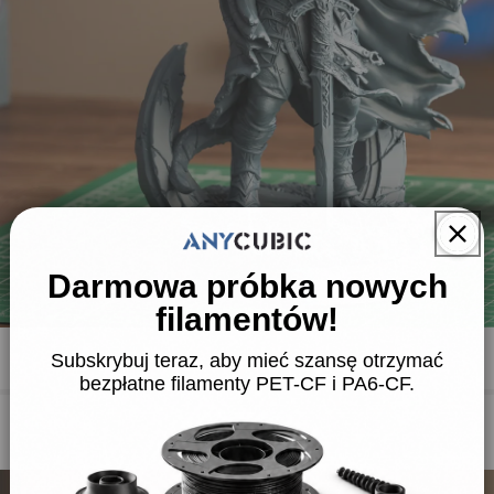
Darmowa próbka nowych
filamentów!
Subskrybuj teraz, aby mieć szansę otrzymać
bezpłatne filamenty PET-CF i PA6-CF.
dowa
 skurcz |