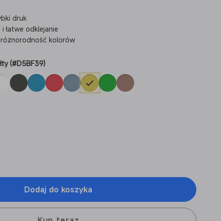
ybki druk
 łatwe odklejanie
 i różnorodność kolorów
łty (#D5BF39)
Dodaj do koszyka
wa
wa
Kup teraz