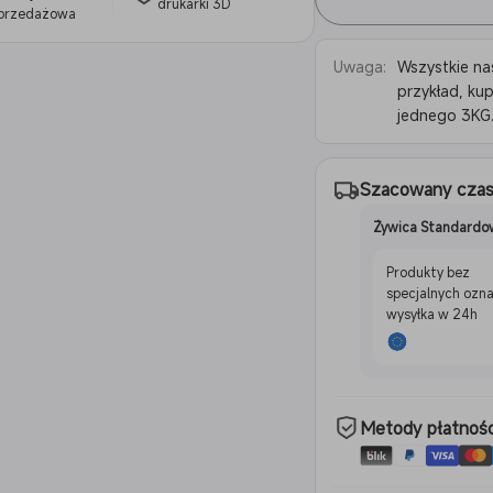
drukarki 3D
przedażowa
Uwaga:
Wszystkie na
przykład, ku
jednego 3KG.
Szacowany czas
Żywica Standardo
Produkty bez
specjalnych ozn
wysyłka w 24h
Metody płatnośc