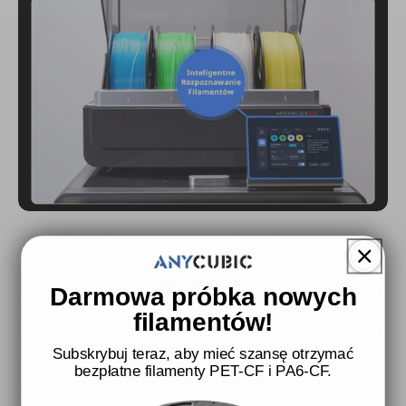
Zwiększona wydajność dzięki
inteligentnej identyfikacji
Darmowa próbka nowych
filamentów!
Filament automatycznie synchronizuje się z ACE Pro, aby
ustawić optymalne parametry druku. Eliminuje to zgadywanie
i zapewnia płynne, bezbłędne drukowanie.
Subskrybuj teraz, aby mieć szansę otrzymać
bezpłatne filamenty PET-CF i PA6-CF.