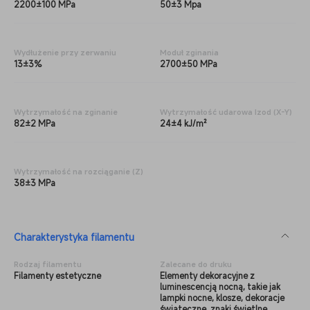
2200±100 MPa
50±3 Mpa
Wydłużenie przy zerwaniu
Moduł zginania
13±3%
2700±50 MPa
Wytrzymałość na zginanie
Wytrzymałość udarowa Izod (X-Y)
82±2 MPa
24±4 kJ/m²
Wytrzymałość na rozciąganie (Z)
38±3 MPa
Charakterystyka filamentu
Rodzaj
filamentu
Zalecane do druku
Filamenty estetyczne
Elementy dekoracyjne z
luminescencją nocną, takie jak
lampki nocne, klosze, dekoracje
świąteczne, znaki świetlne,