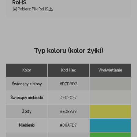
RoHS
Pobierz Plik RoHS
Typ koloru (kolor żyłki)
Kolor
Kod Hex
Wyświetlanie
Świecący zielony
#D7D9D2
Świecący niebieski
#ECECE7
Żółty
#EDE939
Niebieski
#00AFD7