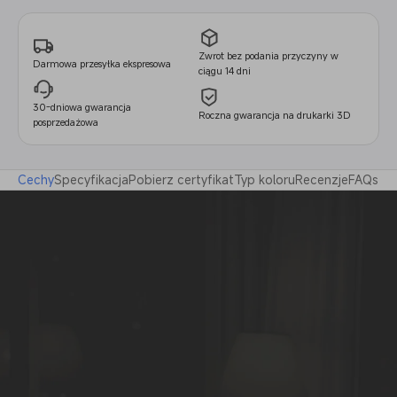
Zwrot bez podania przyczyny w
Darmowa przesyłka ekspresowa
ciągu 14 dni
30-dniowa gwarancja
Roczna gwarancja na drukarki 3D
posprzedażowa
Cechy
Specyfikacja
Pobierz certyfikat
Typ koloru
Recenzje
FAQs