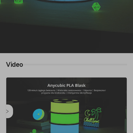
Video
Anycubic PLA Blask
120 minut ciągłego świecenia | Wiele zastosowań | Odporne |
Nieszkodliwe i przyjazne dla środowiska | Inteligentna
identyfikacja