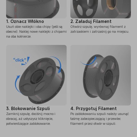
1. Oznacz Włókno
2. Załaduj Filament
Usuń obie naklejki i oba chipy (jeśli są
Otwórz szpulę, wyrównaj filament z
obecne). Naklej nowe naklejki z chipami
zatrzaskiem i zatrzaśnij go na miejscu.
na oba kołnierze.
3. Blokowanie Szpuli
4. Przygotuj Filament
Zamknij szpulę, dociśnij mocno i
Po zablokowaniu szpuli należy usunąć
obracaj, aż usłyszysz kliknięcie,
taśmę zabezpieczającą i przewlec
potwierdzające zablokowanie.
filament przez otwór w szpuli.