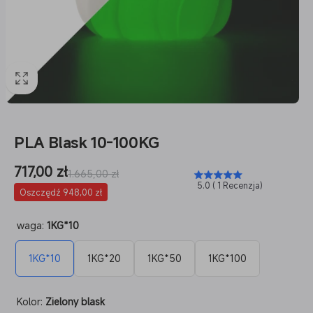
PLA Blask 10-100KG
Cena
717,00 zł
Cena
1.665,00 zł
5.0 ( 1 Recenzja)
sprzedaży
regularna
Oszczędź 948,00 zł
waga:
1KG*10
1KG*10
1KG*20
1KG*50
1KG*100
Kolor:
Zielony blask