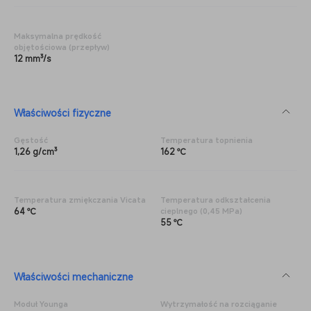
Maksymalna prędkość
objętościowa (przepływ)
12 mm³/s
Właściwości fizyczne
Gęstość
Temperatura topnienia
1,26 g/cm³
162 ℃
Temperatura zmiękczania Vicata
Temperatura odkształcenia
64 ℃
cieplnego (0,45 MPa)
55 ℃
Właściwości mechaniczne
Moduł Younga
Wytrzymałość na rozciąganie