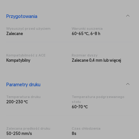
Przygotowania
Wysuszyć przed użyciem
Warunki suszenia
Zalecane
60-65 ℃, 6-8 h
Kompatybilność z ACE
Rozmiar dyszy
Kompatybilny
Zalecane 0,4 mm lub więcej
Parametry druku
Temperatura druku
Temperatura podgrzewanego
200-230 ℃
stołu
60-70 ℃
Zalecana prędkość druku
Czas chłodzenia
50-250 mm/s
8s