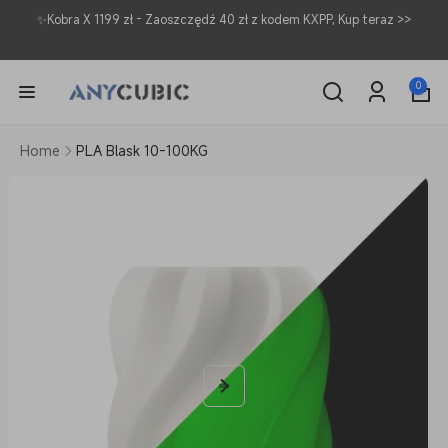
Przejdź
✨Kobra X 1199 zł - Zaoszczędź 40 zł z kodem KXPP, Kup teraz >>
do
treści
0
pozycje(-
0
Zaloguj
i)
się
Pomiń,
Home
PLA Blask 10-100KG
aby
przejść
do
informacji
o
produkcie