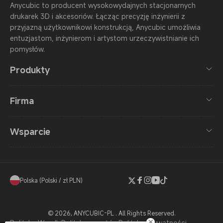
Anycubic to producent wysokowydajnych stacjonarnych
drukarek 3D i akcesoriów. Łącząc precyzję inżynierii z
przyjazną użytkownikowi konstrukcją, Anycubic umożliwia
entuzjastom, inżynierom i artystom urzeczywistnianie ich
pomysłów.
Produkty
Firma
Wsparcie
Polska (Polski / zł PLN)
Twitter
Facebook
Instagram
YouTube
TikTok
© 2026,
ANYCUBIC-PL
. All Rights Reserved.
Polityka Wysyłki
Polityka zwrotów
Polityka Prywatności