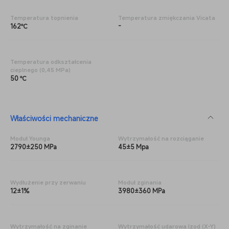
Temperatura topnienia
Temperatura zmiękczania Vicata
162℃
-
Temperatura odkształcenia
cieplnego (0,45 MPa)
50 ℃
Właściwości mechaniczne
Moduł Younga
Wytrzymałość na rozciąganie
2790±250 MPa
45±5 Mpa
Wydłużenie przy zerwaniu
Moduł zginania
12±1%
3980±360 MPa
Wytrzymałość na zginanie
Wytrzymałość udarowa Izod (X-Y)