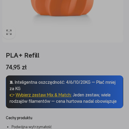
PLA+ Refill
Cena
74,95 zł
regularna
🧵 Inteligentna oszczędność: 4/6/10/20KG — Płać mniej
za KG
👉
Wybierz zestaw Mix & Match:
Jeden zestaw, wiele
rodzajów filamentów — cena hurtowa nadal obowiązuje
Cechy produktu
Podwójna wytrzymałość