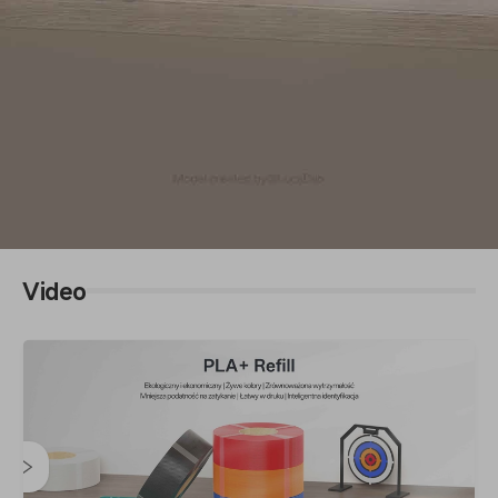
Video
PLA+ Refill
Przyjazne dla środowiska i budżetu l Żywe kolory |
Zrównoważona wytrzymałość l Mniejsza podatność na
zatykanie l Łatwe drukowanie | Inteligentna identyfikacja