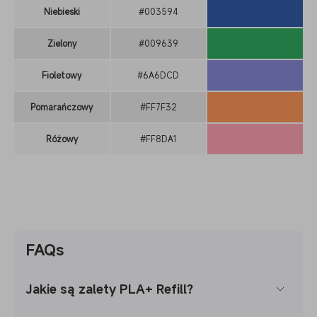
Niebieski
#003594
Zielony
#009639
Fioletowy
#6A6DCD
Pomarańczowy
#FF7F32
Różowy
#FF8DA1
FAQs
Jakie są zalety PLA+ Refill?