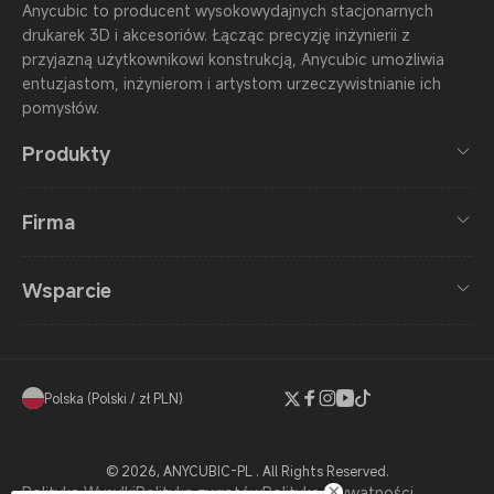
Anycubic to producent wysokowydajnych stacjonarnych
drukarek 3D i akcesoriów. Łącząc precyzję inżynierii z
przyjazną użytkownikowi konstrukcją, Anycubic umożliwia
entuzjastom, inżynierom i artystom urzeczywistnianie ich
pomysłów.
Produkty
Firma
Wsparcie
Polska (Polski / zł PLN)
Twitter
Facebook
Instagram
YouTube
TikTok
© 2026,
ANYCUBIC-PL
. All Rights Reserved.
Polityka Wysyłki
Polityka zwrotów
Polityka Prywatności