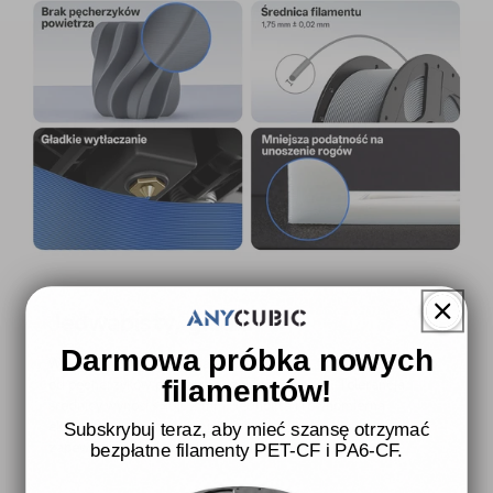
Jedwabisty, gładki
Darmowa próbka nowych
Wykonany z najwyższej jakości surowców, filament jest wolny
filamentów!
od pęcherzyków powietrza i zanieczyszczeń. Tolerancja
średnicy wynosi <±0,02 mm. Jednolita i równomierna
ekstruzja skutecznie minimalizuje zatykanie dyszy,
Subskrybuj teraz, aby mieć szansę otrzymać
zapewniając nieskazitelne i gładkie powierzchnie.
bezpłatne filamenty PET-CF i PA6-CF.