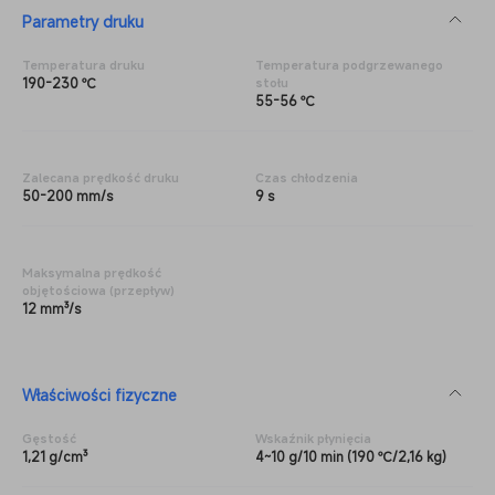
Parametry druku
Temperatura druku
Temperatura podgrzewanego
190-230 ℃
stołu
55-56 ℃
Zalecana prędkość druku
Czas chłodzenia
50-200 mm/s
9 s
Maksymalna prędkość
objętościowa (przepływ)
12 mm³/s
Właściwości fizyczne
Gęstość
Wskaźnik płynięcia
1,21 g/cm³
4~10 g/10 min (190 ℃/2,16 kg)