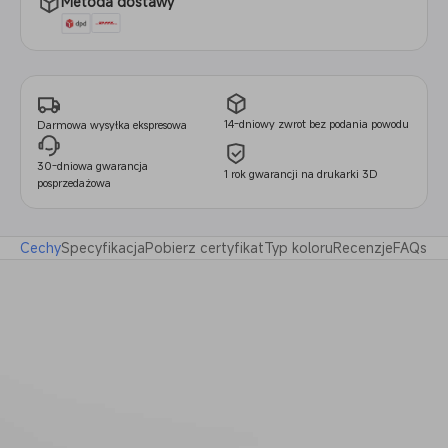
Metoda dostawy
14-dniowy zwrot bez podania powodu
Darmowa wysyłka ekspresowa
30-dniowa gwarancja
1 rok gwarancji na drukarki 3D
posprzedażowa
Cechy
Specyfikacja
Pobierz certyfikat
Typ koloru
Recenzje
FAQs