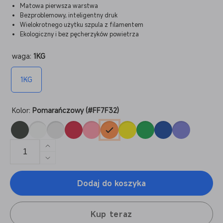
Matowa pierwsza warstwa
Bezproblemowy, inteligentny druk
Wielokrotnego użytku szpula z filamentem
Ekologiczny i bez pęcherzyków powietrza
waga:
1KG
1KG
Kolor:
Pomarańczowy (#FF7F32)
Zwiększ
ilość
Zmniejsz
dla
ilość
PLA+
Dodaj do koszyka
dla
Refill
PLA+
Refill
Kup teraz