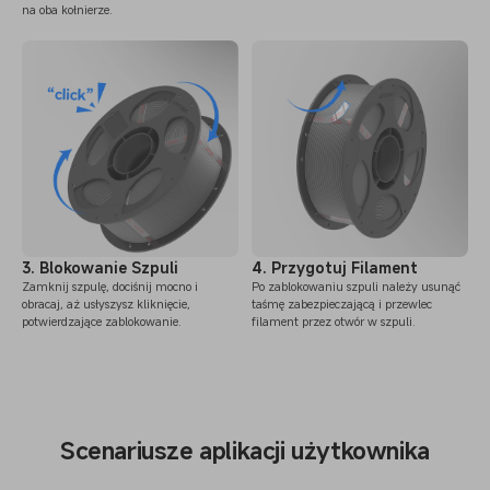
na oba kołnierze.
3. Blokowanie Szpuli
4. Przygotuj Filament
Zamknij szpulę, dociśnij mocno i
Po zablokowaniu szpuli należy usunąć
obracaj, aż usłyszysz kliknięcie,
taśmę zabezpieczającą i przewlec
potwierdzające zablokowanie.
filament przez otwór w szpuli.
Scenariusze aplikacji użytkownika