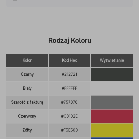
Rodzaj Koloru
Kolor
Kod Hex
Wyświetlanie
Czarny
#212721
Biały
#FFFFFF
Szarość z fakturą
#757878
Czerwony
#C8102E
Żółty
#F3E500