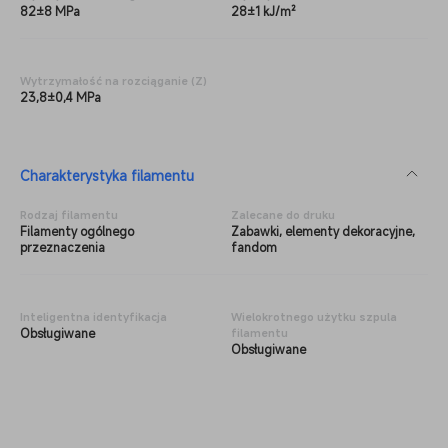
82±8 MPa
28±1 kJ/m²
Wytrzymałość na rozciąganie (Z)
23,8±0,4 MPa
Charakterystyka filamentu
Rodzaj
filamentu
Zalecane do druku
Filamenty ogólnego
Zabawki, elementy dekoracyjne,
przeznaczenia
fandom
Inteligentna identyfikacja
Wielokrotnego użytku szpula
Obsługiwane
filamentu
Obsługiwane