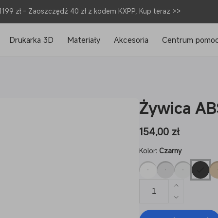
1199 zł - Zaoszczędź 40 zł z kodem KXPP, Kup teraz >>
Drukarka 3D
Materiały
Akcesoria
Centrum pomo
Żywica AB
Cena
154,00 zł
regularna
Kolor:
Czarny
Zwiększ
ilość
Zmniejsz
dla
ilość