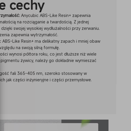
e cechy
rzymałość:
Anycubic ABS-Like Resin+ zapewnia
ością na rozciąganie a twardością. Z jednej
wo dzięki swojej wysokiej wydłużalności przy zerwaniu.
rzenia zapewnia wytrzymałość.
 ABS-Like Resin+ ma delikatny zapach i mniej obaw
ględu na swoją silną formułę.
ci wynosi półtora roku, co jest dłuższe niż wiele
ę pigmentu żywicy, należy go dokładnie wymieszać
ugość fali 365-405 nm, szeroko stosowany w
ich jak części inżynieryjne i części przemysłowe.