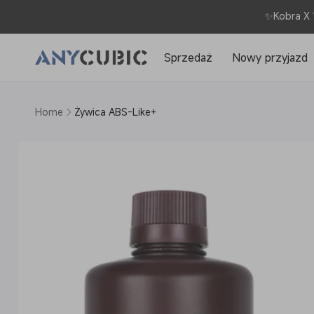
Przejdź
do
✨Kobra X 
treści
Sprzedaż
Nowy przyjazd
Home
Żywica ABS-Like+
Pomiń,
aby
przejść
do
informacji
o
produkcie