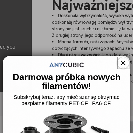
Najważniejsz
Doskonała wytrzymałość, wysoka wyt
doskonałą równowagę pomiędzy wytrzymał
strony nie jest kruche i nie łamie się łat
Z drugiej strony, jego odporność na ude
Mocna formuła, niski zapach:
Anycubic
dotyczących intensywnego zapachu ze wz
Długi okres ważności:
Jego data ważnoś
innych żywic. W przypadku osadzania si
przed użyciem.
Szeroka kompatybilność:
Czuły na dł
Darmowa próbka nowych
produkcji modeli o wysokiej gęstości, tak
filamentów!
Subskrybuj teraz, aby mieć szansę otrzymać
bezpłatne filamenty PET-CF i PA6-CF.